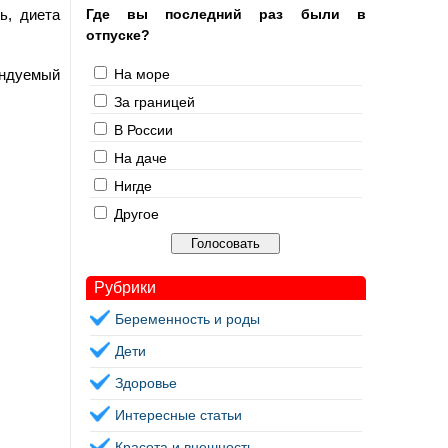
ь, диета
Где вы последний раз были в
отпуске?
ендуемый
На море
За границей
В России
На даче
Нигде
Другое
Рубрики
Беременность и роды
Дети
Здоровье
Интересные статьи
Красота и внешность