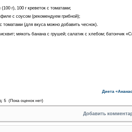
00 г), 100 г креветок с томатами;
о филе с соусом (рекомендуем грибной);
ы с томатами (для вкуса можно добавить чеснок).
бисквит; мякоть банана с грушей; салатик с хлебом; батончик «
Диета «Анана
(Пока оценок нет)
Добавить коммента