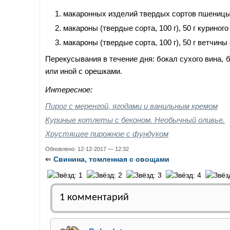
макаронных изделий твердых сортов пшеницы (1
макароны (твердые сорта, 100 г), 50 г куриног
макароны (твердые сорта, 100 г), 50 г ветчин
Перекусывания в течение дня: бокал сухого вина, 
или иной с орешками.
Интересное:
Пирог с меренгой, ягодами и ванильным кремом
Куриные котлеты с беконом. Необычный оливье.
Хрустящее пирожное с фундуком
Обновлено: 12-12-2017 — 12:32
⇐
Свинина, томленная с овощами
1 комментарий