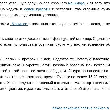
 себе успешную девушку без хорошего
маникюра
. Для того, чт
нно ходить в
салон красоты
и оставлять там огромные сумм
ки красивыми в домашних условиях.
отчем
.
Маникюр
с помощью скотча делается очень легко, и не
ть свои ноготки ухоженными – французский маникюр. Сделать 
о если использовать обычный скотч – у вас не возникнет а
й), белый и прозрачный лак. Подготовьте ногтевую пластину,
нятия лака. Покройте ноготь базовым розовым или бежевым
 чтобы край ногтя остался свободным. Аккуратно нанесите на 
ите лак через некоторое время. Сушите не менее 15-20 минут,
ака. У вас получится красивый и стильный
маникюр скотчем
.
ми цветами, и даже использовать этот способ окрашивания но
Какое вечернее платье сейчас в