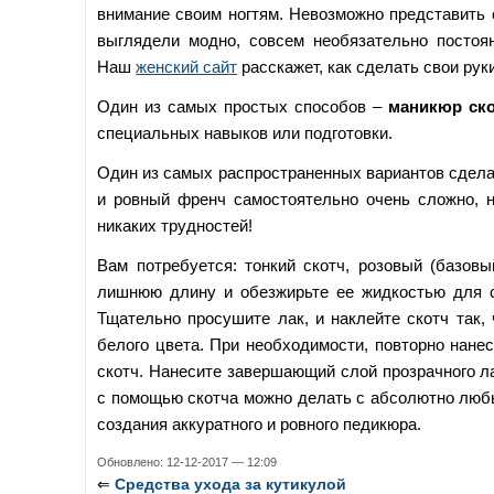
внимание своим ногтям. Невозможно представить
выглядели модно, совсем необязательно постоя
Наш
женский сайт
расскажет, как сделать свои ру
Один из самых простых способов –
маникюр ск
специальных навыков или подготовки.
Один из самых распространенных вариантов сдела
и ровный френч самостоятельно очень сложно, н
никаких трудностей!
Вам потребуется: тонкий скотч, розовый (базовы
лишнюю длину и обезжирьте ее жидкостью для с
Тщательно просушите лак, и наклейте скотч так,
белого цвета. При необходимости, повторно нанес
скотч. Нанесите завершающий слой прозрачного л
с помощью скотча можно делать с абсолютно любы
создания аккуратного и ровного педикюра.
Обновлено: 12-12-2017 — 12:09
⇐
Средства ухода за кутикулой