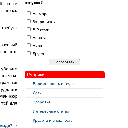
отпуске?
обы ногти
ы денег.
На море
За границей
 требует
В России
На даче
красивый
Нигде
бсолютно
Другое
 уберите
Рубрики
 цветом.
край лак
Беременность и роды
 удалите
Дети
 Маникюр
Здоровье
гтей для
Интересные статьи
Красота и внешность
 моде?
⇒