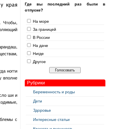
Где вы последний раз были в
у края
отпуске?
На море
. Чтобы,
воляющий
За границей
В России
На даче
арандаш,
ществам,
Нигде
Другое
гда ногти
у вполне
Рубрики
Беременность и роды
сло ши и
Дети
ходимые,
Здоровье
облемы с
Интересные статьи
Красота и внешность