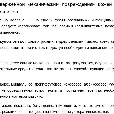
дверженной механическим повреждениям кожей 
маникюр.
ьно болезненны, но еще и грозят различными инфекциями
, следует использовать так называемый «размягчитель», поз
й палочкой.
икулой
бывают самых разных видов: бальзам, масло, крем, к
ногтя, напитать ее и открыть доступ необходимым полезным ве
процессе самого маникюра, но и в том, разумеется, случае, ко
чательные средства содержат витамины, способствующие рост
ьное, миндальное, грейпфрутовое, кокосовое, абрикосовое, ма
непосредственно вокруг ногтя и поставляет все так необ
нно в ногтевой матрикс.
, масло показано, безусловно, тем людям, которые имеют пр
ие реакции появляющиеся на компоненты декоративных лаков.