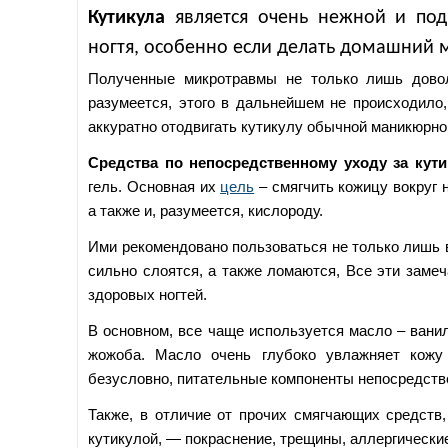
Кутикула
является очень нежной и по
ногтя, особенно если делать домашний 
Полученные микротравмы не только лишь довол
разумеется, этого в дальнейшем не происходило
аккуратно отодвигать кутикулу обычной маникюрно
Средства по непосредственному уходу за кут
гель. Основная их
цель
– смягчить кожицу вокруг 
а также и, разумеется, кислороду.
Ими рекомендовано пользоваться не только лишь в 
сильно слоятся, а также ломаются, Все эти заме
здоровых ногтей.
В основном, все чаще используется масло – ванил
жожоба. Масло очень глубоко увлажняет кожу 
безусловно, питательные компоненты непосредстве
Также, в отличие от прочих смягчающих средств
кутикулой, — покраснение, трещины, аллергическ