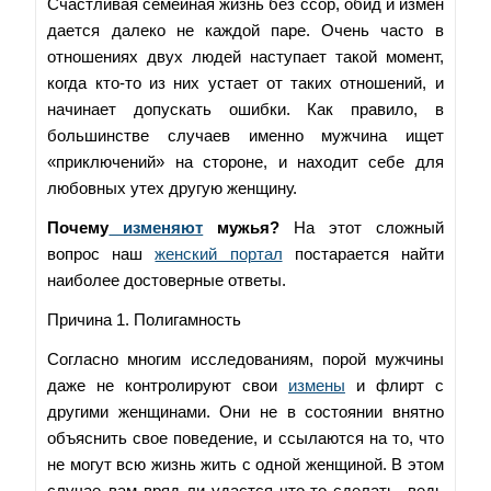
Счастливая семейная жизнь без ссор, обид и измен
дается далеко не каждой паре. Очень часто в
отношениях двух людей наступает такой момент,
когда кто-то из них устает от таких отношений, и
начинает допускать ошибки. Как правило, в
большинстве случаев именно мужчина ищет
«приключений» на стороне, и находит себе для
любовных утех другую женщину.
Почему
изменяют
мужья?
На этот сложный
вопрос наш
женский портал
постарается найти
наиболее достоверные ответы.
Причина 1. Полигамность
Согласно многим исследованиям, порой мужчины
даже не контролируют свои
измены
и флирт с
другими женщинами. Они не в состоянии внятно
объяснить свое поведение, и ссылаются на то, что
не могут всю жизнь жить с одной женщиной. В этом
случае вам вряд ли удастся что-то сделать, ведь