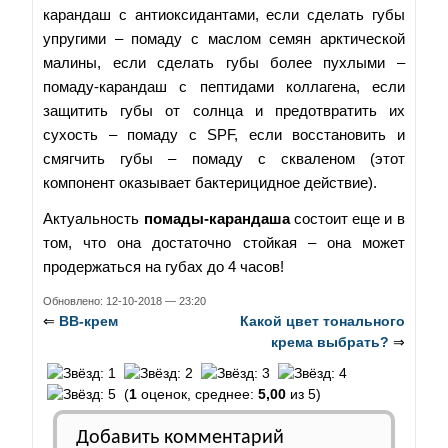
карандаш с антиоксидантами, если сделать губы
упругими – помаду с маслом семян арктической
малины, если сделать губы более пухлыми –
помаду-карандаш с пептидами коллагена, если
защитить губы от солнца и предотвратить их
сухость – помаду с SPF, если восстановить и
смягчить губы – помаду с скваленом (этот
компонент оказывает бактерицидное действие).
Актуальность
помады-карандаша
состоит еще и в
том, что она достаточно стойкая – она может
продержаться на губах до 4 часов!
Обновлено: 12-10-2018 — 23:20
⇐
BB-крем
Какой цвет тонального
крема выбрать?
⇒
(
1
оценок, среднее:
5,00
из 5)
Добавить комментарий